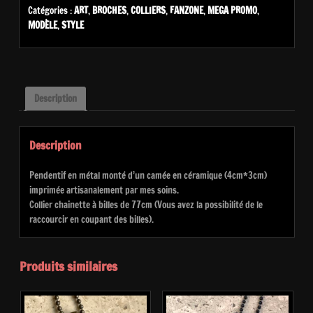
BROCHE
Catégories :
ART
,
BROCHES
,
COLLIERS
,
FANZONE
,
MEGA PROMO
,
FANZONE
MODÈLE
,
STYLE
Description
Description
Pendentif en métal monté d’un camée en céramique (4cm*3cm)
imprimée artisanalement par mes soins.
Collier chainette à billes de 77cm (Vous avez la possibilité de le
raccourcir en coupant des billes).
Produits similaires