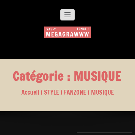
Aller
au
contenu
MEGAGRAWWW
Création de bijoux en porcelaine
Catégorie :
MUSIQUE
Accueil
/
STYLE
/
FANZONE
/ MUSIQUE