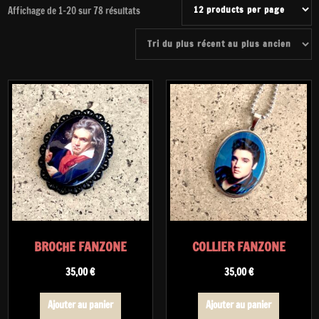
Trié
Affichage de 1–20 sur 78 résultats
du
plus
récent
au
plus
ancien
BROCHE FANZONE
COLLIER FANZONE
35,00
€
35,00
€
Ajouter au panier
Ajouter au panier