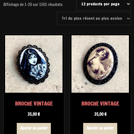
Trié
Affichage de 1–20 sur 1501 résultats
du
plus
récent
au
plus
ancien
BROCHE VINTAGE
BROCHE VINTAGE
35,00
€
35,00
€
Ajouter au panier
Ajouter au panier