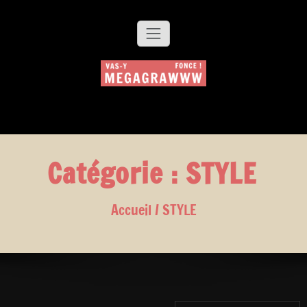
Aller
au
contenu
MEGAGRAWWW
Création de bijoux en porcelaine
Catégorie :
STYLE
Accueil
/ STYLE