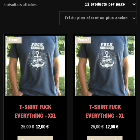
Trié
5 résultats affichés
du
plus
récent
au
plus
Promo !
Promo !
ancien
T-SHIRT FUCK
T-SHIRT FUCK
EVERYTHING – XXL
EVERYTHING – XL
Le
Le
Le
Le
25,00
€
12,00
€
25,00
€
12,00
€
prix
prix
prix
prix
initial
actuel
initial
actuel