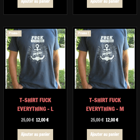
Ajouter au panier
Ajouter au panier
était :
est :
était :
est :
25,00 €.
12,00 €.
25,00 €.
12,00 €.
Promo !
Promo !
T-SHIRT FUCK
T-SHIRT FUCK
EVERYTHING – L
EVERYTHING – M
Le
Le
Le
Le
25,00
€
12,00
€
25,00
€
12,00
€
prix
prix
prix
prix
initial
actuel
initial
actuel
Ajouter au panier
Ajouter au panier
était :
est :
était :
est :