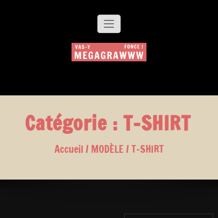
Aller
au
contenu
MEGAGRAWWW
Création de bijoux en porcelaine
Catégorie :
T-SHIRT
Accueil
/
MODÈLE
/ T-SHIRT