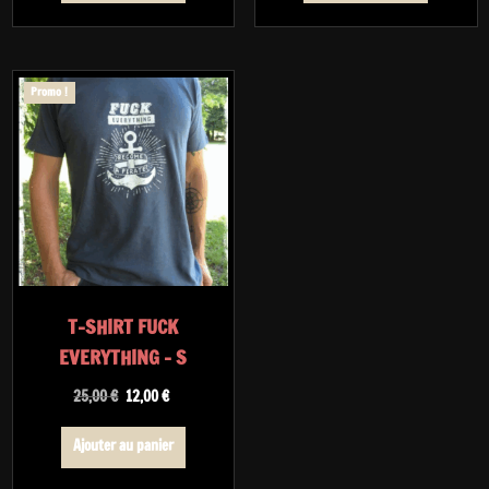
25,00 €.
12,00 €.
25,00 €.
12,00 €.
Promo !
T-SHIRT FUCK
EVERYTHING – S
Le
Le
25,00
€
12,00
€
prix
prix
initial
actuel
Ajouter au panier
était :
est :
25,00 €.
12,00 €.